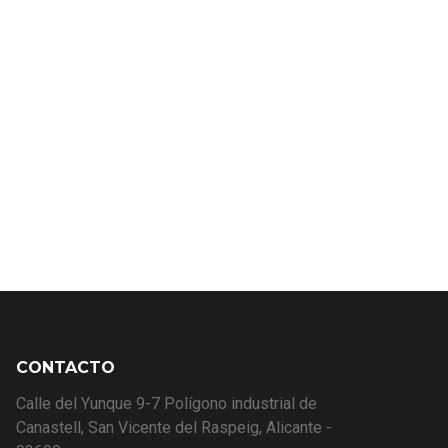
CONTACTO
Calle del Yunque 9-7 Polígono industrial de
Canastell, San Vicente del Raspeig, Alicante -